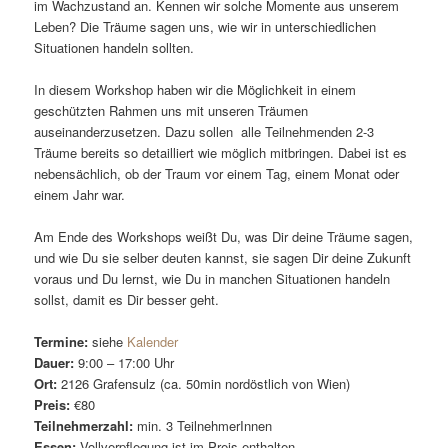
im Wachzustand an. Kennen wir solche Momente aus unserem
Leben? Die Träume sagen uns, wie wir in unterschiedlichen
Situationen handeln sollten.
In diesem Workshop haben wir die Möglichkeit in einem
geschützten Rahmen uns mit unseren Träumen
auseinanderzusetzen. Dazu sollen alle Teilnehmenden 2-3
Träume bereits so detailliert wie möglich mitbringen. Dabei ist es
nebensächlich, ob der Traum vor einem Tag, einem Monat oder
einem Jahr war.
Am Ende des Workshops weißt Du, was Dir deine Träume sagen,
und wie Du sie selber deuten kannst, sie sagen Dir deine Zukunft
voraus und Du lernst, wie Du in manchen Situationen handeln
sollst, damit es Dir besser geht.
Termine:
siehe
Kalender
Dauer:
9:00 – 17:00 Uhr
Ort:
2126 Grafensulz (ca. 50min nordöstlich von Wien)
Preis:
€80
Teilnehmerzahl:
min. 3 TeilnehmerInnen
Essen:
Vollverpflegung ist im Preis enthalten