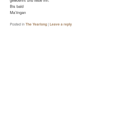
gewoehnt und liebe ihn.
Bis bald
Ma’iingan
Posted in
The Yearlong
|
Leave a reply