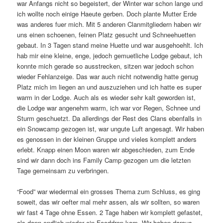
war Anfangs nicht so begeistert, der Winter war schon lange und
ich wollte noch einige Haeute gerben. Doch plante Mutter Erde
was anderes fuer mich. Mit 5 anderen Clanmitgliedern haben wir
uns einen schoenen, feinen Platz gesucht und Schneehuetten
gebaut. In 3 Tagen stand meine Huette und war ausgehoehlt. Ich
hab mir eine kleine, enge, jedoch gemuetliche Lodge gebaut, ich
konnte mich gerade so ausstrecken, sitzen war jedoch schon
wieder Fehlanzeige. Das war auch nicht notwendig hatte genug
Platz mich im liegen an und auszuziehen und ich hatte es super
warm in der Lodge. Auch als es wieder sehr kalt geworden ist,
die Lodge war angenehm warm, ich war vor Regen, Schnee und
Sturm geschuetzt. Da allerdings der Rest des Clans ebenfalls in
ein Snowcamp gezogen ist, war ungute Luft angesagt. Wir haben
es genossen in der kleinen Gruppe und vieles komplett anders
erlebt. Knapp einen Moon waren wir abgeschieden, zum Ende
sind wir dann doch ins Family Camp gezogen um die letzten
Tage gemeinsam zu verbringen.
“Food” war wiedermal ein grosses Thema zum Schluss, es ging
soweit, das wir oefter mal mehr assen, als wir sollten, so waren
wir fast 4 Tage ohne Essen. 2 Tage haben wir komplett gefastet,
als dann endlich wieder ein Fooddrop kam. Wir haben daraus