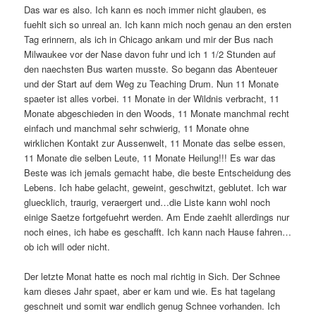
Das war es also. Ich kann es noch immer nicht glauben, es
fuehlt sich so unreal an. Ich kann mich noch genau an den ersten
Tag erinnern, als ich in Chicago ankam und mir der Bus nach
Milwaukee vor der Nase davon fuhr und ich 1 1/2 Stunden auf
den naechsten Bus warten musste. So begann das Abenteuer
und der Start auf dem Weg zu Teaching Drum. Nun 11 Monate
spaeter ist alles vorbei. 11 Monate in der Wildnis verbracht, 11
Monate abgeschieden in den Woods, 11 Monate manchmal recht
einfach und manchmal sehr schwierig, 11 Monate ohne
wirklichen Kontakt zur Aussenwelt, 11 Monate das selbe essen,
11 Monate die selben Leute, 11 Monate Heilung!!! Es war das
Beste was ich jemals gemacht habe, die beste Entscheidung des
Lebens. Ich habe gelacht, geweint, geschwitzt, geblutet. Ich war
gluecklich, traurig, veraergert und…die Liste kann wohl noch
einige Saetze fortgefuehrt werden. Am Ende zaehlt allerdings nur
noch eines, ich habe es geschafft. Ich kann nach Hause fahren…
ob ich will oder nicht.
Der letzte Monat hatte es noch mal richtig in Sich. Der Schnee
kam dieses Jahr spaet, aber er kam und wie. Es hat tagelang
geschneit und somit war endlich genug Schnee vorhanden. Ich