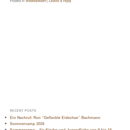
Posted in
Wildnisleben
|
Leave a reply
RECENT POSTS
Ein Nachruf: Ron “Gefleckte Eidechse” Bachmann
Sommercamp 2026
Sommercamp – für Kinder und Jugendliche von 9 bis 16