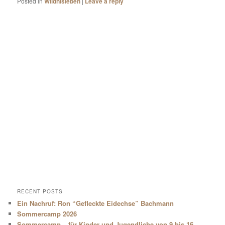
Posted in
Wildnisleben
|
Leave a reply
RECENT POSTS
Ein Nachruf: Ron “Gefleckte Eidechse” Bachmann
Sommercamp 2026
Sommercamp – für Kinder und Jugendliche von 9 bis 16